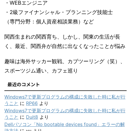
・WEBエンジニア
・2級ファイナンシャル・プランニング技能士
（専門分野：個人資産相談業務）など
関西生まれの関西育ち、しかし、関東の生活が長
く、最近、関西弁が自然に出なくなったことが悩み
趣味は海外サッカー観戦、カブツーリング（笑）、
スポーツジム通い、カフェ巡り
最近のコメント
Windows7で更新プログラムの構成に失敗した時に私が行
うこと
に
RP66
より
Windows7で更新プログラムの構成に失敗した時に私が行
うこと
に
Duit8
より
Dellパソコン「No bootable devices found」エラーの解
決方法
に
yu
より