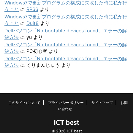
Windows7で更新プログラムの構成に失敗した時に私が行
うこと
に
RP66
より
Windows7で更新プログラムの構成に失敗した時に私が行
うこと
に
Duit8
より
Dellパソコン「No bootable devices found」エラーの解
決方法
に
yu
より
Dellパソコン「No bootable devices found」エラーの解
決方法
に
PC初心者
より
Dellパソコン「No bootable devices found」エラーの解
決方法
に
くりまんじゅう
より
このサイトについて
プライバシーポリシー
サイトマップ
お問
い合わせ
ICT best
© 2026 ICT best