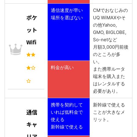
通信速度が早い
CMでおなじみの
ポケ
場所を選ばない
UQ WiMAXやそ
の他Yahoo,
ット
GMO, BIGLOBE,
So-netなど
Wifi
月額3,000円前後
のところが多
い。
料金が高い
また携帯ルータ
端末を購入また
はレンタルする
必要があり。
携帯を契約して
新幹線で使える
通信
いれば低料金で
ことが大きなメ
使える
リット。
キャ
新幹線で使える
リア