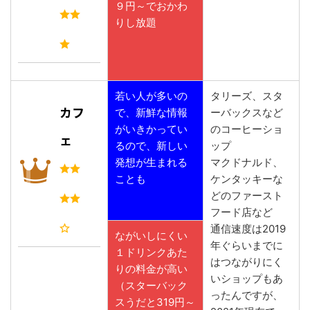
９円～でおかわ
りし放題
若い人が多いの
タリーズ、スタ
カフ
で、新鮮な情報
ーバックスなど
がいきかってい
のコーヒーショ
ェ
るので、新しい
ップ
発想が生まれる
マクドナルド、
ことも
ケンタッキーな
どのファースト
フード店など
通信速度は2019
ながいしにくい
年ぐらいまでに
１ドリンクあた
はつながりにく
りの料金が高い
いショップもあ
（スターバック
ったんですが、
スうだと319円～