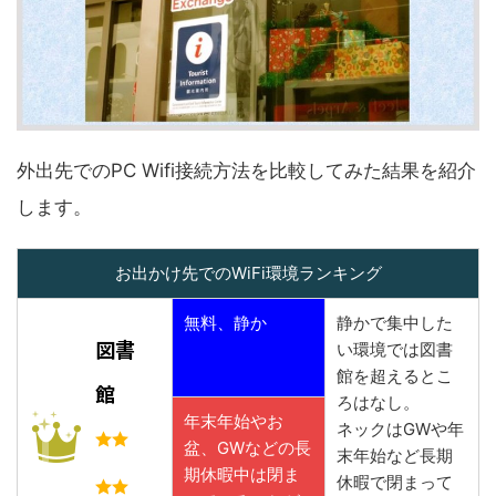
外出先でのPC Wifi接続方法を比較してみた結果を紹介
します。
お出かけ先でのWiFi環境ランキング
無料、静か
静かで集中した
図書
い環境では図書
館を超えるとこ
館
ろはなし。
年末年始やお
ネックはGWや年
盆、GWなどの長
末年始など長期
期休暇中は閉ま
休暇で閉まって