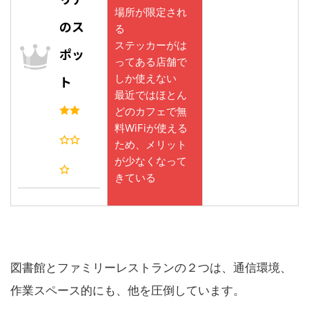
場所が限定され
のス
る
ステッカーがは
ポッ
ってある店舗で
しか使えない
ト
最近ではほとん
どのカフェで無
料WiFiが使える
ため、メリット
が少なくなって
きている
図書館とファミリーレストランの２つは、通信環境、
作業スペース的にも、他を圧倒しています。