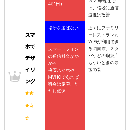
2021年現在で
451円）
は、格段に通信
速度は改善
場所を選ばない
近くにファミリ
スマ
ーレストランも
WiFiが利用でき
ホで
る図書館、スタ
スマートフォン
バなどの喫茶店
の通信料金がか
デザ
もないときの最
かる
イリ
後の砦
格安スマホや
MVNOであれば
ング
料金は定額、た
だし低速