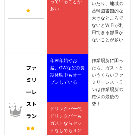
っていることが
いたり、地域の
多い
基幹図書館的な
大きなところで
ないとWiFiが利
用できる部屋が
ないことが多い
年末年始やお
作業場所に困っ
ファ
盆、GWなどの長
たら、ガストと
期休暇中もオー
いうくらいファ
ミリ
プンしている
ミリーレストラ
ンは作業場所の
ーレ
確保の最後の
スト
砦！
ドリンクバー代
ラン
ドリンクバーも
ガストならセッ
トなしでも３２