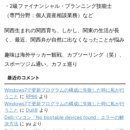
・2級ファイナンシャル・プランニング技能士
（専門分野：個人資産相談業務）など
関西生まれの関西育ち、しかし、関東の生活が長
く、最近、関西弁が自然に出なくなったことが悩み
趣味は海外サッカー観戦、カブツーリング（笑）、
スポーツジム通い、カフェ巡り
最近のコメント
Windows7で更新プログラムの構成に失敗した時に私が行
うこと
に
RP66
より
Windows7で更新プログラムの構成に失敗した時に私が行
うこと
に
Duit8
より
Dellパソコン「No bootable devices found」エラーの解
決方法
に
yu
より